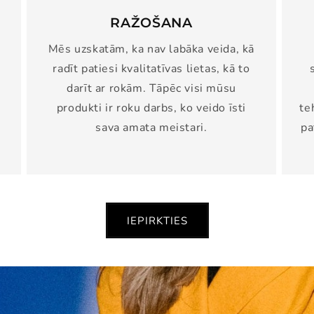
RAŽOŠANA
Mēs uzskatām, ka nav labāka veida, kā
radīt patiesi kvalitatīvas lietas, kā to
darīt ar rokām. Tāpēc visi mūsu
produkti ir roku darbs, ko veido īsti
te
sava amata meistari.
pa
IEPIRKTIES