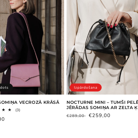
rdots
Izpārdošana
SOMIŅA VECROZĀ KRĀSĀ
NOCTURNE MINI – TUMŠI PEL
JĒRĀDAS SOMIŅA AR ZELTA Ķ
3
(3)
kopējais
Parastā
Pārdošanas
€259,00
€289,00
ā
00
atsauksmju
cena
cena
skaits