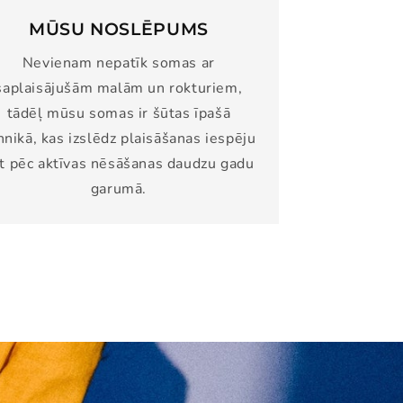
MŪSU NOSLĒPUMS
Nevienam nepatīk somas ar
saplaisājušām malām un rokturiem,
tādēļ mūsu somas ir šūtas īpašā
hnikā, kas izslēdz plaisāšanas iespēju
t pēc aktīvas nēsāšanas daudzu gadu
garumā.