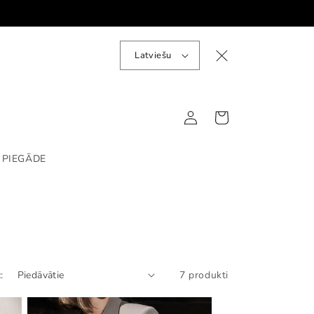
V
Latviešu
a
l
o
d
a
Pieslēgties
Grozs
 PIEGĀDE
:
7 produkti