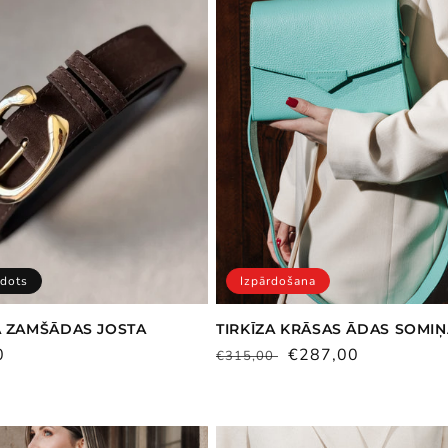
rdots
Izpārdošana
 ZAMŠĀDAS JOSTA
TIRKĪZA KRĀSAS ĀDAS SOMI
ā
0
Parastā
Pārdošanas
€287,00
€315,00
cena
cena