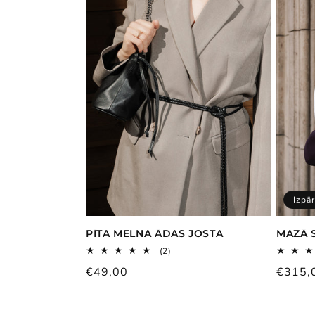
Izpā
PĪTA MELNA ĀDAS JOSTA
MAZĀ 
2
(2)
kopējais
Parastā
€49,00
Parast
€315,
atsauksmju
skaits
cena
cena