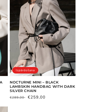
Izpārdošana
ŅA
NOCTURNE MINI – BLACK
LAMBSKIN HANDBAG WITH DARK
SILVER CHAIN
Parastā
Pārdošanas
€259,00
€289,00
cena
cena